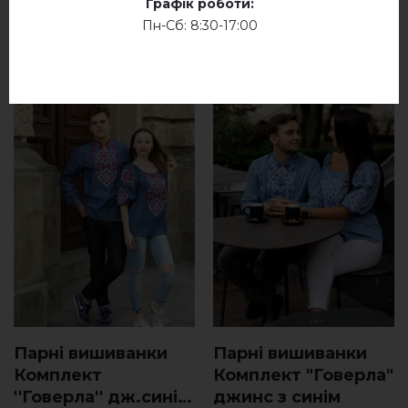
Графік роботи:
СХОЖІ ТОВАРИ
Пн-Сб: 8:30-17:00
Парні вишиванки
Парні вишиванки
Комплект
Комплект "Говерла"
''Говерла'' дж.синій
джинс з синім