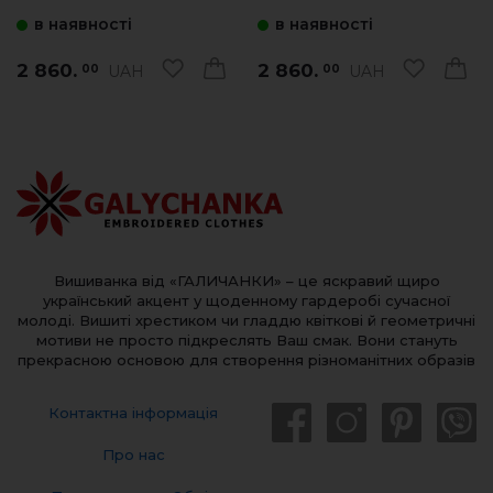
з червоним
в наявності
в наявності
2 860.
2 860.
UAH
UAH
00
00
Вишиванка від «ГАЛИЧАНКИ» – це яскравий щиро
український акцент у щоденному гардеробі сучасної
молоді. Вишиті хрестиком чи гладдю квіткові й геометричні
мотиви не просто підкреслять Ваш смак. Вони стануть
прекрасною основою для створення різноманітних образів
Контактна інформація
Про нас