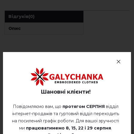
Відгуків
(0)
Опис
ВІДГУКИ ПРО КОМПЛЕКТ "ЗОЛОТІ ЛАНИ"
Немає відгуків про цей товар.
додайте свій відгук про КОМПЛЕКТ "Золоті
лани"
Шановні клієнти!
Повідомляємо вам, що
протягом СЕРПНЯ
відділ
інтернет-продажів та гуртовий відділ переходить
на посилений графік роботи. Для вашої зручності
ми
працюватимемо
8, 15, 22 і 29 серпня
.