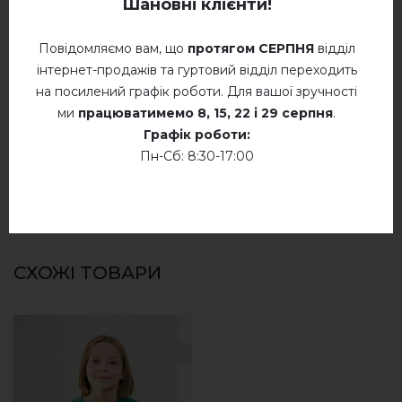
Шановні клієнти!
ВІДГУКИ ПРО I LOVE LVIV (БІЛА) ДИТЯЧА
Повідомляємо вам, що
протягом СЕРПНЯ
відділ
Немає відгуків про цей товар.
інтернет-продажів та гуртовий відділ переходить
на посилений графік роботи. Для вашої зручності
додайте свій відгук про I LOVE LVIV (біла)
ми
працюватимемо
8, 15, 22 і 29 серпня
.
дитяча
Графік роботи:
Пн-Сб: 8:30-17:00
СХОЖІ ТОВАРИ