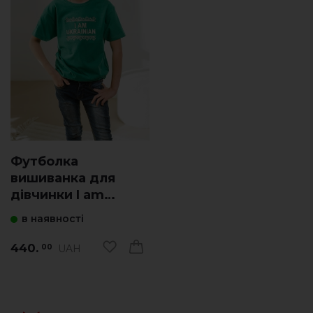
Футболка
вишиванка для
дівчинки I am
Ukraine (зелена)
в наявності
440.
UAH
00