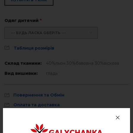
Одяг дитячий
*
--- БУДЬ ЛАСКА ОБЕРІТЬ ---
Таблиця розмірів
Склад тканини:
40%льон 30%бавовна 30%віскоза
Вид вишивки:
гладь
Повернення та Обмін
Оплата та доставка
Політика конфіденційності