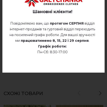
Відгуків
(0)
Шановні клієнти!
Опис
Повідомляємо вам, що
протягом СЕРПНЯ
відділ
інтернет-продажів та гуртовий відділ переходить
ВІДГУКИ ПРО МИШКО (БІЛА З СИНІМ)
на посилений графік роботи. Для вашої зручності
ми
працюватимемо
8, 15, 22 і 29 серпня
.
Немає відгуків про цей товар.
Графік роботи:
Пн-Сб: 8:30-17:00
додайте свій відгук про Мишко (біла з синім)
СХОЖІ ТОВАРИ