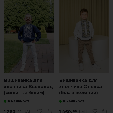
Вишиванка для
Вишиванка для
хлопчика Всеволод
хлопчика Олекса
(синій т. з білим)
(біла з зелений)
в наявності
в наявності
1 260.
1 460.
UAH
UAH
00
00