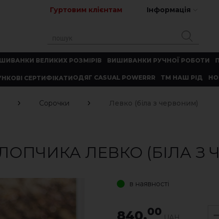
Гуртовим клієнтам
Інформація
ШИВАНКИ ВЕЛИКИХ РОЗМІРІВ
ВИШИВАНКИ РУЧНОЇ РОБОТИ
ОДЯГ CASUAL POWERRR
ТМ НАШ РІД
НО
НКОВІ СЕРТИФІКАТИ
Сорочки
Левко (біла з червоним)
ОПЧИКА ЛЕВКО (БІЛА З 
в наявності
00
840.
UAH