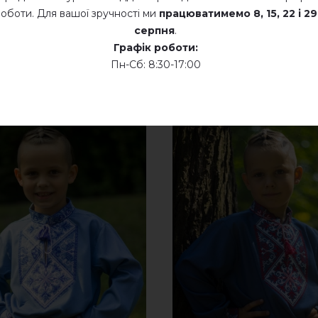
Суха хімчистка
оботи. Для вашої зручності ми
працюватимемо
8, 15, 22 і 29
серпня
.
Сушити у розкладеному стані
Графік роботи:
Пн-Сб: 8:30-17:00
Сушити розвішеними
Не хлорувати