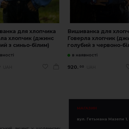
ванка для хлопчика
Вишиванка для хлоп
ла хлопчик (джинс
Говерла хлопчик (дж
ий з синьо-білим)
голубий з червоно-бі
явності
в наявності
920.
UAH
UAH
0
00
МАГАЗИН
вул. Гетьмана Мазепи 1
,
нський акцент у щоденному