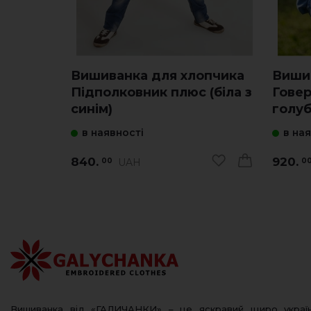
Вишиванка для хлопчика
Виши
Підполковник плюс (біла з
Говер
синім)
голуб
в наявності
в на
840.
920.
UAH
00
0
Вишиванка від «ГАЛИЧАНКИ» – це яскравий щиро украї