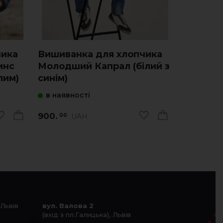
чика
Вишиванка для хлопчика
Вишиван
инс
Молодший Капрал (білий з
Молодши
лим)
синім)
червони
в наявності
в наявно
900.
900.
UAH
U
00
00
 Львів
вул. Валова 2
(вхід з пл.Галицька), Львів