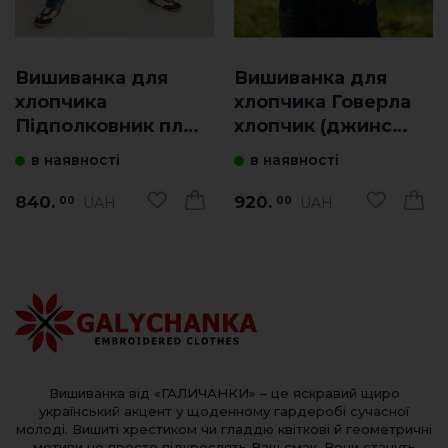
Вишиванка для
Вишиванка для
хлопчика
хлопчика Говерла
Підполковник плюс
хлопчик (джинс
(біла з синім)
голубий з синьо-
в наявності
в наявності
білим)
840.
920.
UAH
UAH
00
00
Вишиванка від «ГАЛИЧАНКИ» – це яскравий щиро
український акцент у щоденному гардеробі сучасної
молоді. Вишиті хрестиком чи гладдю квіткові й геометричні
мотиви не просто підкреслять Ваш смак. Вони стануть