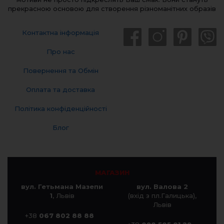
прекрасною основою для створення різноманітних образів
Контактна інформація
Про нас
Повернення та Обмін
Оплата та доставка
Політика конфіденційності
Блог
МАГАЗИН
вул. Гетьмана Мазепи
вул. Валова 2
1
, Львів
(вхід з пл.Галицька),
Львів
+38
067 802 88 88