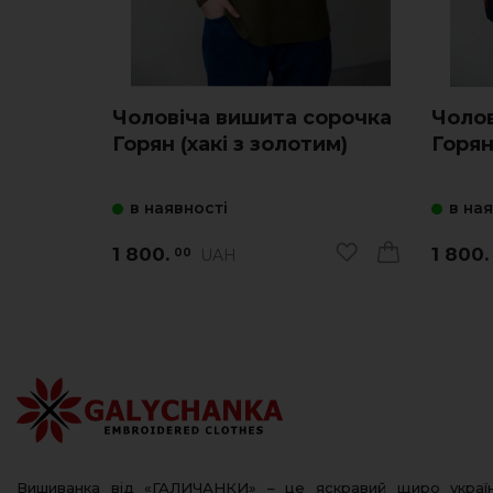
Чоловіча вишита сорочка
Чолов
Горян (хакі з золотим)
Горян
в наявності
в на
1 800.
1 800.
UAH
00
Вишиванка від «ГАЛИЧАНКИ» – це яскравий щиро украї