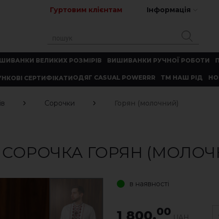
Гуртовим клієнтам
Інформація
ШИВАНКИ ВЕЛИКИХ РОЗМІРІВ
ВИШИВАНКИ РУЧНОЇ РОБОТИ
ОДЯГ CASUAL POWERRR
ТМ НАШ РІД
НО
НКОВІ СЕРТИФІКАТИ
ів
Сорочки
Горян (молочний)
 СОРОЧКА ГОРЯН (МОЛОЧ
в наявності
00
1 800.
UAH