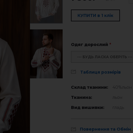
КУПИТИ в 1 клік
Одяг дорослий
*
--- БУДЬ ЛАСКА ОБЕРІТЬ ---
Таблиця розмірів
Склад тканини:
40%льон 
Тканина:
льон
Вид вишивки:
гладь
Повернення та Обмін