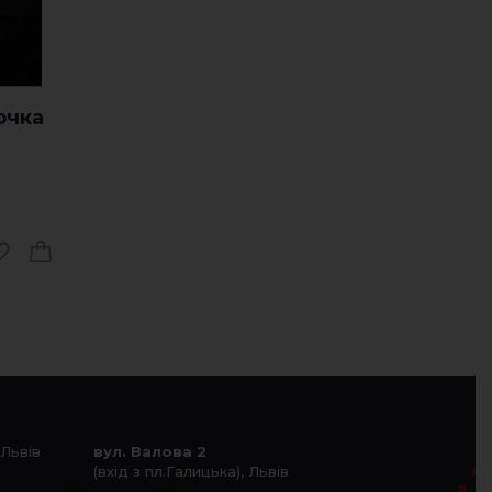
очка
 Львів
вул. Валова 2
(вхід з пл.Галицька), Львів