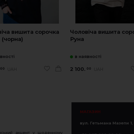
іча вишита сорочка
Чоловіча вишита сор
 (чорна)
Руна
явності
в наявності
2 100.
UAH
UAH
00
00
МАГАЗИН
вул. Гетьмана Мазепи 1
,
нський акцент у щоденному