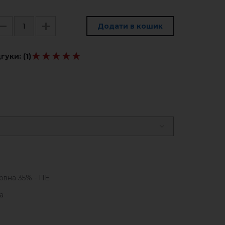
Додати в кошик
★★★★★
★★★★★
дгуки:
(1)
овна 35% - ПЕ
а