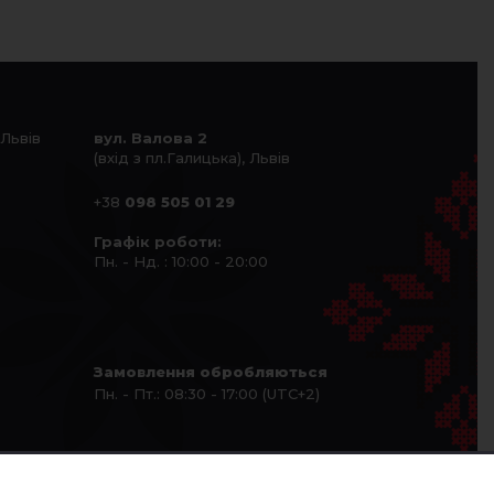
 Львів
вул. Валова 2
(вхід з пл.Галицька), Львів
+38
098 505 01 29
Графік роботи:
Пн. - Нд. : 10:00 - 20:00
Замовлення обробляються
Пн. - Пт.: 08:30 - 17:00 (UTC+2)