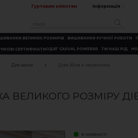
Гуртовим клієнтам
Інформація
ШИВАНКИ ВЕЛИКИХ РОЗМІРІВ
ВИШИВАНКИ РУЧНОЇ РОБОТИ
ОДЯГ CASUAL POWERRR
ТМ НАШ РІД
НО
НКОВІ СЕРТИФІКАТИ
Для жінок
Діва (біла з червоним)
 ВЕЛИКОГО РОЗМІРУ ДІВА
в наявності