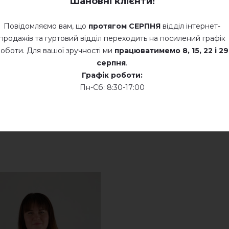
★★★★★
★★★★★
Шановні клієнти!
17.09.2021
Купувала мамі вишиванку великих розмірів. Боялася, що розмір
Не сушити у барабанній сушці
Повідомляємо вам, що
протягом СЕРПНЯ
відділ інтернет-
якість, дуже гарна вишивка. Мама в захваті а я задоволена, щ
продажів та гуртовий відділ переходить на посилений графік
Доставка була дуже швидкою, приємні оператори.
Суха хімчистка
оботи. Для вашої зручності ми
працюватимемо
8, 15, 22 і 29
серпня
.
додайте свій відгук про Діва (біла з червоним)
Сушити у розкладеному стані
Графік роботи:
Пн-Сб: 8:30-17:00
Сушити розвішеними
Не хлорувати