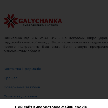
Вишиванка від «ГАЛИЧАНКИ» – це яскравий щиро украї
гардеробі сучасної молоді. Вишиті хрестиком чи гладдю квіт
просто підкреслять Ваш смак. Вони стануть прекрас
різноманітних образів
Контактна інформація
Про нас
Повернення та Обмін
Оплата та доставка
Політика конфіденційності
Цей сайт використовує файли cookie