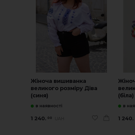
Жіноча вишиванка
Жіно
великого розміру Діва
велик
(синя)
(біла)
в наявності
в на
1 240.
1 240.
UAH
00