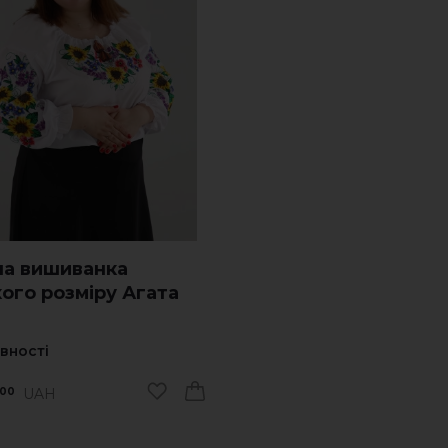
ча вишиванка
ого розміру Агата
явності
UAH
00