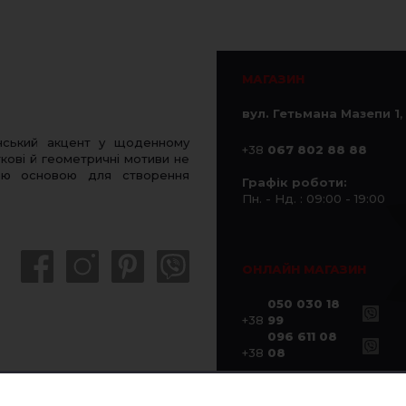
МАГАЗИН
вул. Гетьмана Мазепи 1
,
нський акцент у щоденному
+38
067 802 88 88
кові й геометричні мотиви не
ною основою для створення
Графік роботи:
Пн. - Нд. : 09:00 - 19:00
ОНЛАЙН МАГАЗИН
050 030 18
+38
99
096 611 08
+38
08