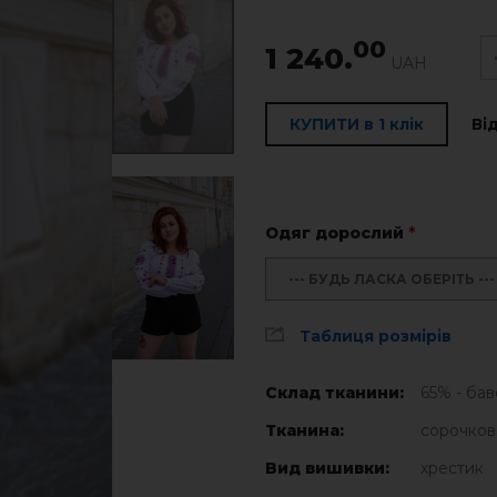
00
1 240.
UAH
КУПИТИ в 1 клік
Ві
Одяг дорослий
*
--- БУДЬ ЛАСКА ОБЕРІТЬ ---
Таблиця розмірів
Склад тканини:
65% - бав
Тканина:
сорочков
Вид вишивки:
хрестик