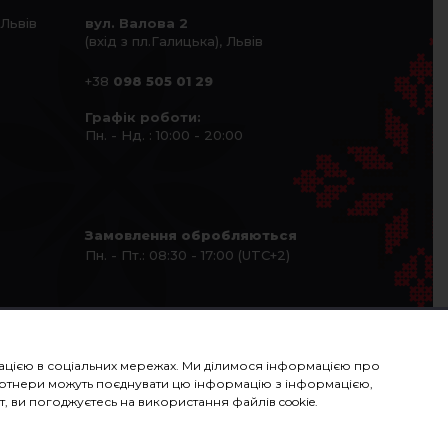
 Львів
вул. Валова 2
(вхід з пл.Галицька), Львів
+38
098 505 01 29
Графік роботи:
Пн. - Нд. : 10:00 - 20:00
Замовлення обробляються
Пн. - Пт.: 08:30 - 17:00 (UTC+2)
рмацією в соціальних мережах. Ми ділимося інформацією про
 партнери можуть поєднувати цю інформацію з інформацією,
, ви погоджуєтесь на використання файлів cookie.