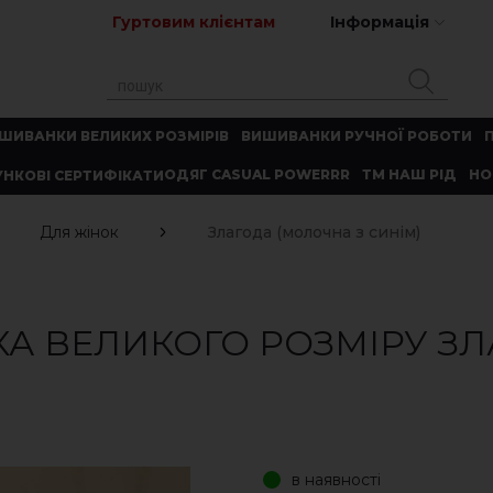
Гуртовим клієнтам
Інформація
ШИВАНКИ ВЕЛИКИХ РОЗМІРІВ
ВИШИВАНКИ РУЧНОЇ РОБОТИ
ОДЯГ CASUAL POWERRR
ТМ НАШ РІД
НО
НКОВІ СЕРТИФІКАТИ
Для жінок
Злагода (молочна з синім)
А ВЕЛИКОГО РОЗМІРУ ЗЛ
в наявності