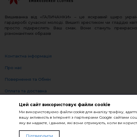
Вишиванка від «ГАЛИЧАНКИ» – це яскравий щиро украї
гардеробі сучасної молоді. Вишиті хрестиком чи гладдю квіт
просто підкреслять Ваш смак. Вони стануть прекрас
різноманітних образів
Контактна інформація
Про нас
Повернення та Обмін
Оплата та доставка
Політика конфіденційності
Цей сайт використовує файли cookie
Ми використовуємо файли cookie для аналізу трафіку, адапт
Блог
вашу активність в Інтернеті з партнерами Google: сайтами
яку ви надаєте, і даними, які вони отримують, коли ви кор
© Компанія «Галичанка» 2026
Підтвердити