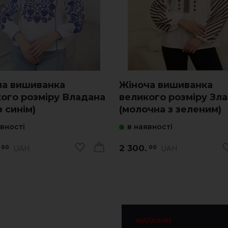
ча вишиванка
Жіноча вишиванка
ого розміру Владана
великого розміру Зл
з синім)
(молочна з зеленим)
явності
в наявності
2 300.
UAH
UAH
00
00
МАГАЗИН