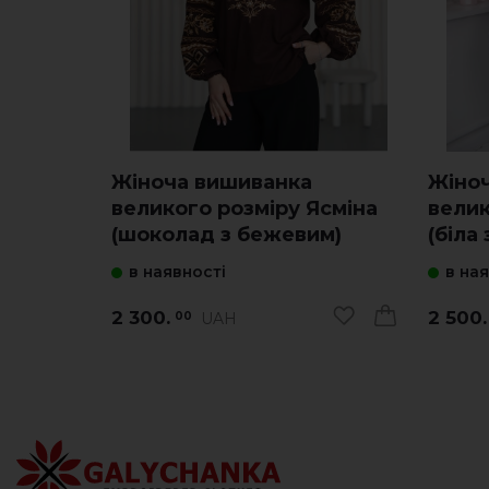
Жіноча вишиванка
Жіно
великого розміру Ясміна
велик
(шоколад з бежевим)
(біла 
в наявності
в на
2 300.
2 500.
UAH
00