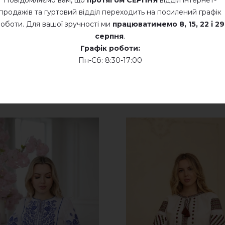
Повідомляємо вам, що
протягом СЕРПНЯ
відділ інтернет-
продажів та гуртовий відділ переходить на посилений графік
додайте свій відгук про Злагода (молочна з синім)
оботи. Для вашої зручності ми
працюватимемо
8, 15, 22 і 29
серпня
.
Графік роботи:
Пн-Сб: 8:30-17:00