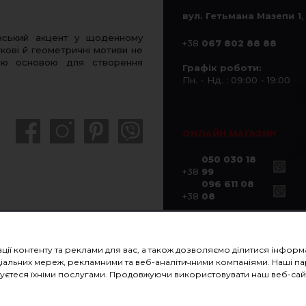
вул. Гетьмана Мазепи 1
,
нський акцент у щоденному
+38
067 802 88 88
кові й геометричні мотиви не
ною основою для створення
Графік роботи:
Пн. - Нд. : 09:00 - 19:00
ОНЛАЙН МАГАЗИН
050 030 18
+38
99
096 611 08
+38
08
ації контенту та реклами для вас, а також дозволяємо ділитися інфо
 соціальних мереж, рекламними та веб-аналітичними компаніями. Наші
истуєтеся їхніми послугами. Продовжуючи використовувати наш веб-сайт
ПОДАРУНКОВІ СЕРТИФІКАТИ