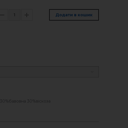
Додати в кошик
30%бавовна 30%віскоза