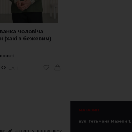
ванка чоловіча
н (хакі з бежевим)
явності
UAH
00
МАГАЗИН
вул. Гетьмана Мазепи 1
,
нський акцент у щоденному