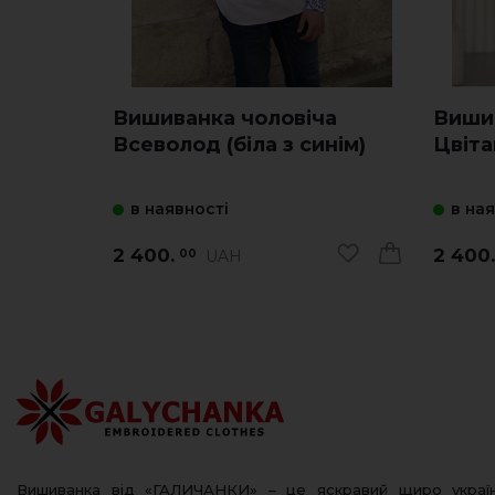
Вишиванка чоловіча
Виши
Всеволод (біла з синім)
Цвіта
в наявності
в на
2 400.
2 400.
UAH
00
Вишиванка від «ГАЛИЧАНКИ» – це яскравий щиро украї