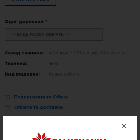
Одяг дорослий
*
--- БУДЬ ЛАСКА ОБЕРІТЬ ---
Склад тканини:
40%льон 30%бавовна 30%віскоза
Тканина:
льон
Вид вишивки:
Ручна робота
Повернення та Обмін
Оплата та доставка
Політика конфіденційності