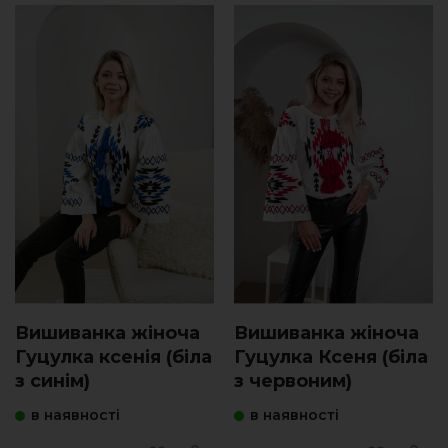
Вишиванка жіноча
Вишиванка жіноча
Гуцулка ксенія (біла
Гуцулка Ксеня (біла
з синім)
з червоним)
в наявності
в наявності