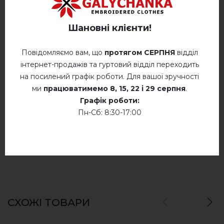
Відгуків
(0)
Опис
Шановні клієнти!
Повідомляємо вам, що
протягом СЕРПНЯ
відділ
інтернет-продажів та гуртовий відділ переходить
ВІДГУКИ ПРО ГУЦУЛКА КСЕНЯ (МОЛОЧНА З СИНІМ)
на посилений графік роботи. Для вашої зручності
Немає відгуків про цей товар.
ми
працюватимемо
8, 15, 22 і 29 серпня
.
Графік роботи:
додайте свій відгук про Гуцулка Ксеня
Пн-Сб: 8:30-17:00
(молочна з синім)
СХОЖІ ТОВАРИ