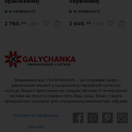
оранжевим)
червоним)
в наявності
в наявності
2 760.
2 640.
UAH
UAH
00
00
Вишиванка від «ГАЛИЧАНКИ» – це яскравий щиро
український акцент у щоденному гардеробі сучасної
молоді. Вишиті хрестиком чи гладдю квіткові й геометричні
мотиви не просто підкреслять Ваш смак. Вони стануть
прекрасною основою для створення різноманітних образів
Контактна інформація
Про нас