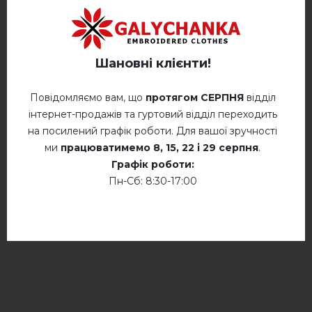
Політика конфіденційності
Ручне прання при температурі до
40° C
Шановні клієнти!
Відгуків
(0)
Прасування при температурі 110° C
Опис
Не сушити у барабанній сушці
Повідомляємо вам, що
протягом СЕРПНЯ
відділ
інтернет-продажів та гуртовий відділ переходить
Суха хімчистка
на посилений графік роботи. Для вашої зручності
ми
працюватимемо
8, 15, 22 і 29 серпня
.
Сушити у розкладеному стані
ВІДГУКИ ПРО ДАРИНА (МОЛОЧНА)
Графік роботи:
Пн-Сб: 8:30-17:00
Немає відгуків про цей товар.
Сушити розвішеними
Не хлорувати
додайте свій відгук про Дарина (молочна)