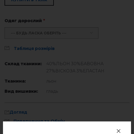
Одяг дорослий
*
--- БУДЬ ЛАСКА ОБЕРІТЬ ---
Таблиця розмірів
Склад тканини:
40%ЛЬОН 30%БАВОВНА
27%ВІСКОЗА 3%ЕЛАСТАН
Тканина:
льон
Вид вишивки:
гладь
Догляд
Повернення та Обмін
Оплата та доставка
Прати при температурі 40° C