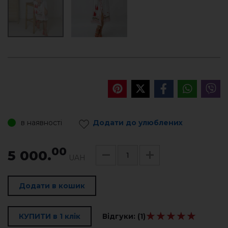
в наявності
Додати до улюблених
00
5 000.
UAH
Додати в кошик
★★★★★
★★★★★
КУПИТИ в 1 клік
Відгуки:
(1)