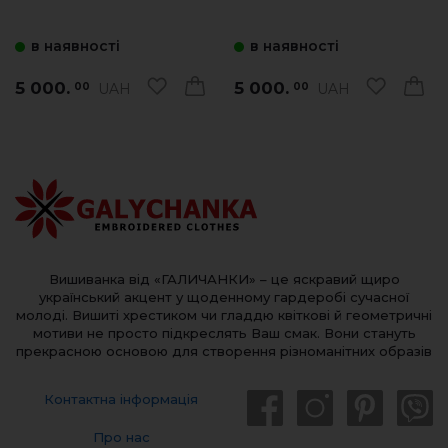
в наявності
в наявності
5 000.
5 000.
UAH
UAH
00
00
Вишиванка від «ГАЛИЧАНКИ» – це яскравий щиро
український акцент у щоденному гардеробі сучасної
молоді. Вишиті хрестиком чи гладдю квіткові й геометричні
мотиви не просто підкреслять Ваш смак. Вони стануть
прекрасною основою для створення різноманітних образів
Контактна інформація
Про нас