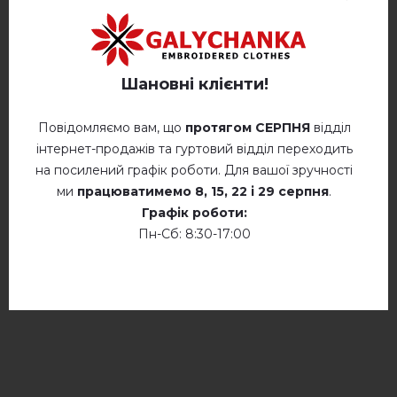
Прати при температурі 40° C
Відгуків
(1)
Ручне прання при температурі до
40° C
Опис
Шановні клієнти!
Прасування при температурі 110°
C
Повідомляємо вам, що
протягом СЕРПНЯ
відділ
інтернет-продажів та гуртовий відділ переходить
Не сушити у барабанній сушці
ВІДГУКИ ПРО КИЛИНА (БІЛЕ)
на посилений графік роботи. Для вашої зручності
Суха хімчистка
ми
працюватимемо
8, 15, 22 і 29 серпня
.
Леся
Графік роботи:
★★★★★
★★★★★
05.03.2024
Сушити у розкладеному стані
Пн-Сб: 8:30-17:00
Чудова сукня! Надзвичайна краса!
Сушити розвішеними
додайте свій відгук про Килина (біле)