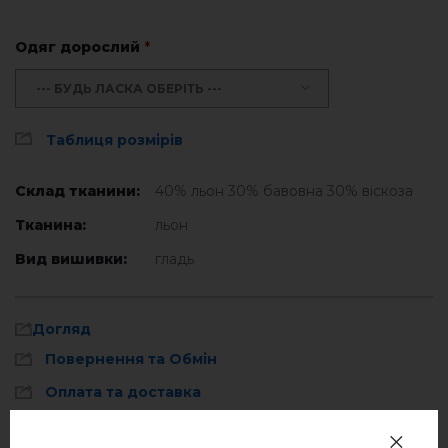
Одяг дорослий
*
--- БУДЬ ЛАСКА ОБЕРІТЬ ---
Таблиця розмірів
Склад тканини:
40% льон 30% бавовна 30% віскоза
Тканина:
льон
Вид вишивки:
гладь
Догляд
Повернення та Обмін
Оплата та доставка
Політика конфіденційності