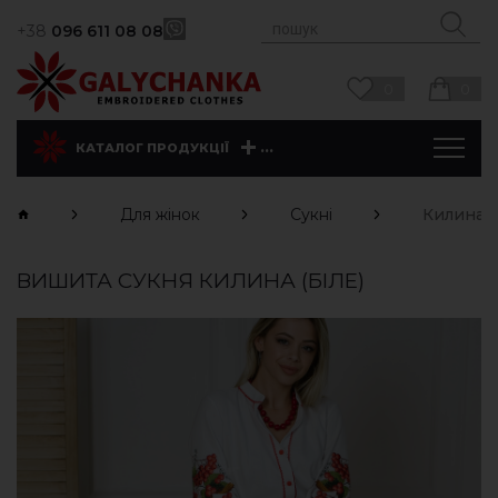
+38
096 611 08 08
0
0
...
КАТАЛОГ ПРОДУКЦІЇ
Для жінок
Сукні
Килина (
ВИШИТА СУКНЯ КИЛИНА (БІЛЕ)