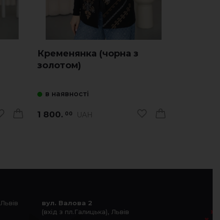
Кременянка (чорна з
Мій обер
золотом)
зеленим
в наявності
в наявно
1 800.
1 740.
UAH
00
00
 Львів
вул. Валова 2
(вхід з пл.Галицька), Львів