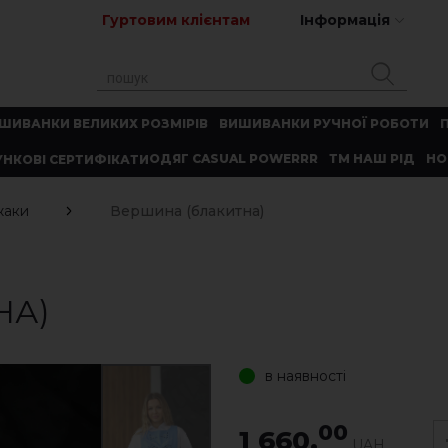
Гуртовим клієнтам
Інформація
ШИВАНКИ ВЕЛИКИХ РОЗМІРІВ
ВИШИВАНКИ РУЧНОЇ РОБОТИ
ОДЯГ CASUAL POWERRR
ТМ НАШ РІД
НО
НКОВІ СЕРТИФІКАТИ
жаки
Вершина (блакитна)
НА)
в наявності
00
1 660.
UAH