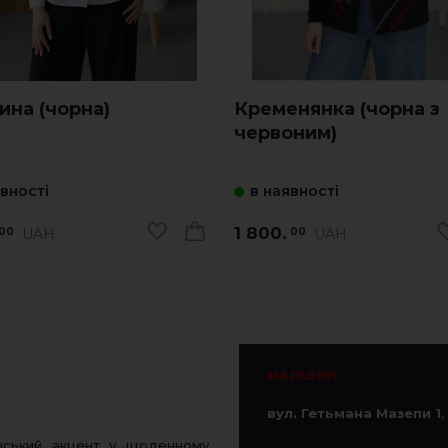
на (чорна)
Кременянка (чорна з
червоним)
явності
в наявності
1 800.
UAH
UAH
00
00
МАГАЗИН
вул. Гетьмана Мазепи 1
,
нський акцент у щоденному