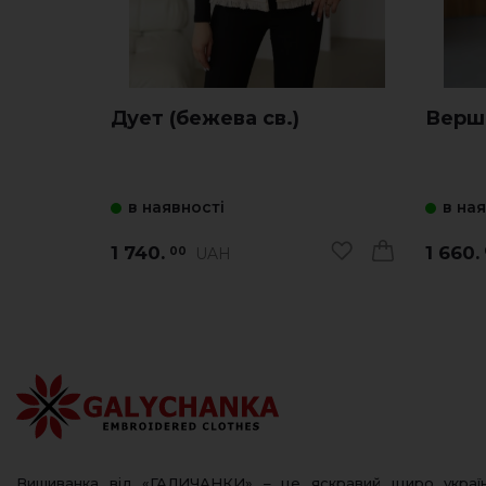
Дует (бежева св.)
Верши
в наявності
в на
1 740.
1 660.
UAH
00
Вишиванка від «ГАЛИЧАНКИ» – це яскравий щиро украї