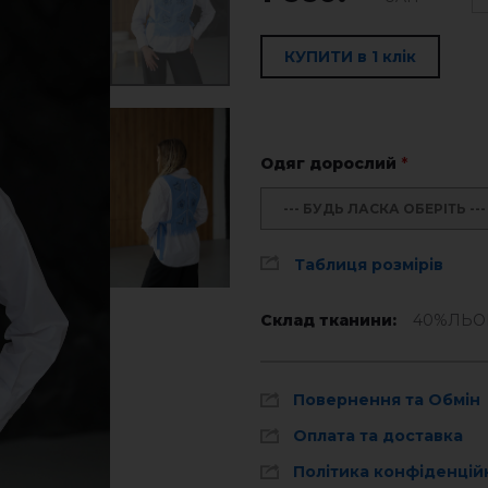
КУПИТИ в 1 клік
Одяг дорослий
*
--- БУДЬ ЛАСКА ОБЕРІТЬ ---
Таблиця розмірів
Склад тканини:
40%ЛЬО
Повернення та Обмін
Оплата та доставка
Політика конфіденцій