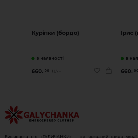
Куріпки (бордо)
Ірис 
в наявності
в на
660.
660.
UAH
00
0
Вишиванка від «ГАЛИЧАНКИ» – це яскравий щиро украї