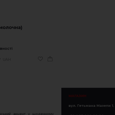
(молочна)
явності
UAH
0
МАГАЗИН
вул. Гетьмана Мазепи 1
,
нський акцент у щоденному