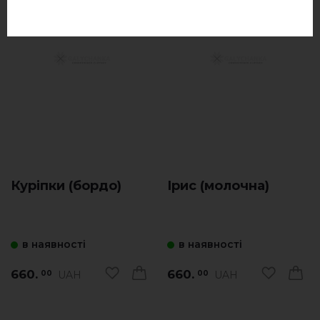
Куріпки (бордо)
Ірис (молочна)
в наявності
в наявності
660.
660.
UAH
UAH
00
00