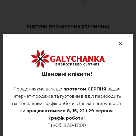
ВІДГУКИ ПРО МУРЧИК (ГІРЧИЧНА)
Немає відгуків про цей товар.
додайте свій відгук про Мурчик (гірчична)
Шановні клієнти!
Повідомляємо вам, що
протягом СЕРПНЯ
відділ
інтернет-продажів та гуртовий відділ переходить
СХОЖІ ТОВАРИ
на посилений графік роботи. Для вашої зручності
ми
працюватимемо
8, 15, 22 і 29 серпня
.
Графік роботи:
Пн-Сб: 8:30-17:00