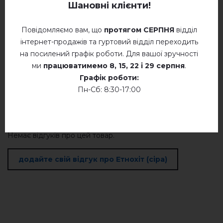
Шановні клієнти!
Політика конфіденційності
Повідомляємо вам, що
протягом СЕРПНЯ
відділ
інтернет-продажів та гуртовий відділ переходить
Відгуків
(0)
на посилений графік роботи. Для вашої зручності
ми
працюватимемо
8, 15, 22 і 29 серпня
.
Опис
Графік роботи:
Пн-Сб: 8:30-17:00
ВІДГУКИ ПРО ЕТНОХІТ (СІРА)
Немає відгуків про цей товар.
додайте свій відгук про Етнохіт (сіра)