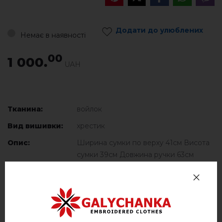
Додати до улюблених
Немає в наявності
00
1 000.
UAH
Тканина:
войлок
Вид вишивки:
хрестик
Опис:
Ширина сумки по верху 41см Висота
сумки 39см Довжина ручки 63см
Об'єм сумки 10см
Повернення та Обмін
Оплата та доставка