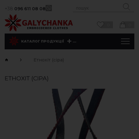
+38
096 611 08 08
0
0
...
КАТАЛОГ ПРОДУКЦІЇ
Етнохіт (сіра)
ЕТНОХІТ (СІРА)