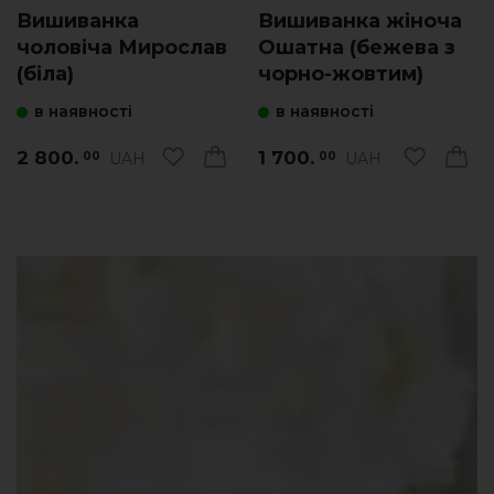
Вишиванка
Вишиванка жіноча
чоловіча Мирослав
Ошатна (бежева з
(біла)
чорно-жовтим)
в наявності
в наявності
2 800.
1 700.
UAH
UAH
00
00