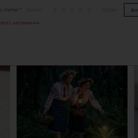
цю статтю
*
Погано
Добре
До
кового заповнення