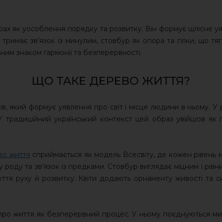
рах як уособлення порядку та розвитку. Він формує цілісне у
тримає зв’язок із минулим, стовбур як опора та гілки, що тя
ним знаком гармонії та безперервності.
ЩО ТАКЕ ДЕРЕВО ЖИТТЯ?
, який формує уявлення про світ і місце людини в ньому. У 
У традиційний український контекст цей образ увійшов як 
во життя
сприймається як модель Всесвіту, де кожен рівень м
роду та зв’язок із предками. Стовбур виглядає міцним і рівни
чуття руху й розвитку. Квіти додають орнаменту живості та с
про життя як безперервний процес. У ньому поєднуються мин