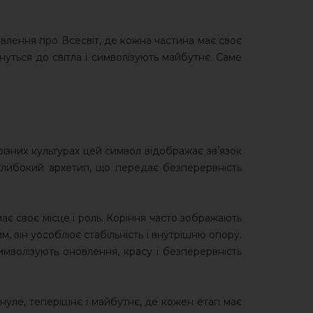
явлення про Всесвіт, де кожна частина має своє
гнуться до світла і символізують майбутнє. Саме
різних культурах цей символ відображає зв’язок
глибокий архетип, що передає безперервність
ає своє місце і роль. Коріння часто зображають
м, він уособлює стабільність і внутрішню опору.
имволізують оновлення, красу і безперервність
уле, теперішнє і майбутнє, де кожен етап має