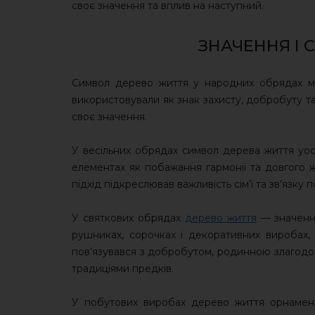
своє значення та вплив на наступний.
ЗНАЧЕННЯ І 
Символ дерево життя у народних обрядах має
використовували як знак захисту, добробуту т
своє значення.
У весільних обрядах символ дерева життя уос
елементах як побажання гармонії та довгого 
підхід підкреслював важливість сім’ї та зв’язку п
У святкових обрядах
дерево життя
— значення
рушниках, сорочках і декоративних виробах,
пов’язувався з добробутом, родинною злагодо
традиціями предків.
У побутових виробах дерево життя орнамен