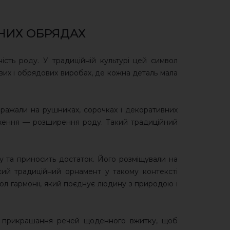
ДНИХ ОБРЯДАХ
сть роду. У традиційній культурі цей символ
вих і обрядових виробах, де кожна деталь мала
бражали на рушниках, сорочках і декоративних
луження — розширення роду. Такий традиційний
у та приносить достаток. Його розміщували на
кий традиційний орнамент у такому контексті
л гармонії, який поєднує людину з природою і
я прикрашання речей щоденного вжитку, щоб