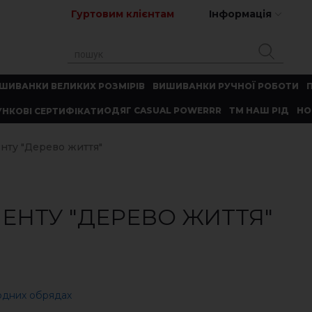
Гуртовим клієнтам
Інформація
ШИВАНКИ ВЕЛИКИХ РОЗМІРІВ
ВИШИВАНКИ РУЧНОЇ РОБОТИ
ОДЯГ CASUAL POWERRR
ТМ НАШ РІД
НО
НКОВІ СЕРТИФІКАТИ
нту "Дерево життя"
ЕНТУ "ДЕРЕВО ЖИТТЯ"
родних обрядах