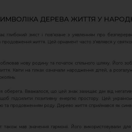
СИМВОЛІКА ДЕРЕВА ЖИТТЯ У НАРО
 глибокий зміст і пов’язане з уявленням про безперервні
а продовження життя. Цей орнамент часто з’являвся у святко
облював нову родину та початок спільного шляху. Його зо
життя. Квіти на гілках означали народження дітей, а розга
околінь.
 оберега. Вважалося, що цей знак захищає дім від негатив
 щоб підсилити позитивну енергію простору. Цей українсь
ю та продовженням роду. Дерево життя сприймався як симво
т також мав значення гармонії. Його використовували дл