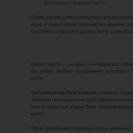
Вишиванки з деревом життя
Образ дерева здавна присутній у різних культу
місце. У цьому образі поєднуються коріння, що 
таке бачення зробило дерево життя універсаль
Дерево життя — це один із найдавніших образів
між небом, землею та підземним простором. 
буття.
Цей символ має багатошарове значення.
Дере
глибоким і розгалуженим, щоб підкреслити силу 
Гілки розходяться в різні боки, формуючи від
життя.
Образ дерева життя формує цілісне уявлення 