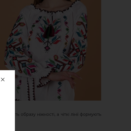
одають образу ніжності, а чіткі лінії формують