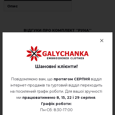
Опис
ВІДГУКИ ПРО КОМПЛЕКТ ''РУНА''
Немає відгуків про цей товар.
додайте свій відгук про комплект ''Руна''
Шановні клієнти!
Повідомляємо вам, що
протягом СЕРПНЯ
відділ
інтернет-продажів та гуртовий відділ переходить
на посилений графік роботи. Для вашої зручності
СХОЖІ ТОВАРИ
ми
працюватимемо
8, 15, 22 і 29 серпня
.
Графік роботи:
Пн-Сб: 8:30-17:00