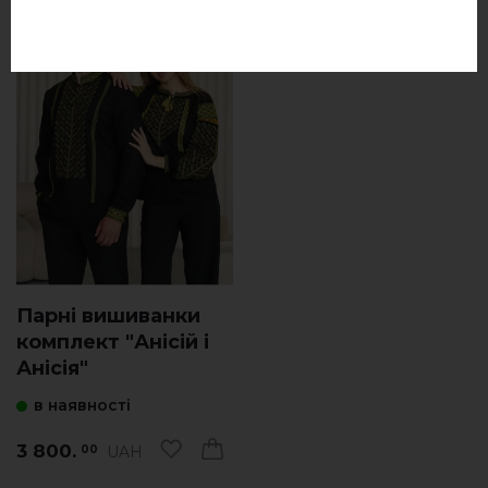
Парні вишиванки
комплект "Анісій і
Анісія"
в наявності
3 800.
UAH
00