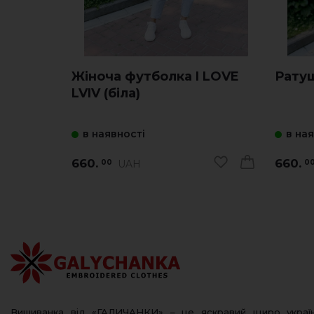
Жіноча футболка I LOVE
Ратуш
LVIV (біла)
в наявності
в на
660.
660.
UAH
00
0
Вишиванка від «ГАЛИЧАНКИ» – це яскравий щиро украї