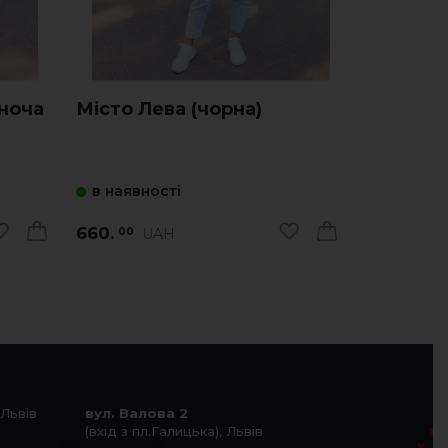
іноча
Місто Лева (чорна)
Ратуша 
в наявності
в наявно
660.
660.
UAH
U
00
00
 Львів
вул. Валова 2
(вхід з пл.Галицька), Львів