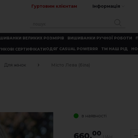
Гуртовим клієнтам
Інформація
ШИВАНКИ ВЕЛИКИХ РОЗМІРІВ
ВИШИВАНКИ РУЧНОЇ РОБОТИ
ОДЯГ CASUAL POWERRR
ТМ НАШ РІД
НО
НКОВІ СЕРТИФІКАТИ
Для жінок
Місто Лева (біла)
в наявності
00
660.
UAH