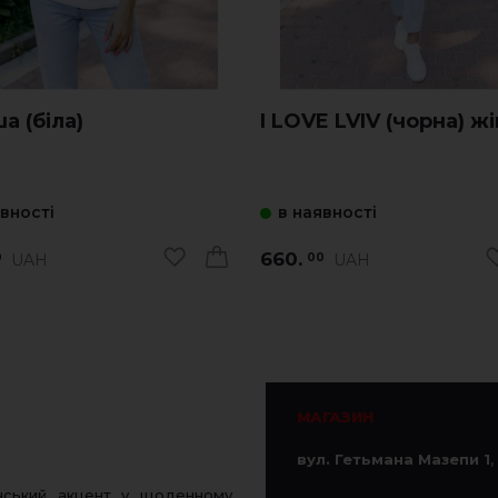
а (біла)
I LOVE LVIV (чорна) ж
явності
в наявності
660.
UAH
UAH
0
00
МАГАЗИН
вул. Гетьмана Мазепи 1
,
нський акцент у щоденному