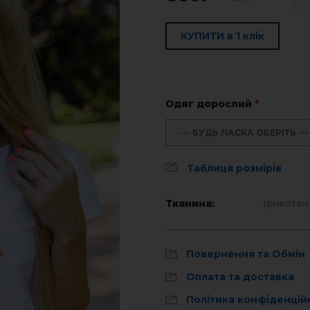
КУПИТИ в 1 клік
Одяг дорослий
*
--- БУДЬ ЛАСКА ОБЕРІТЬ ---
Таблиця розмірів
Тканина:
трикотаж
Повернення та Обмін
Оплата та доставка
Політика конфіденцій