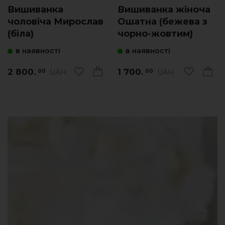
Вишиванка
Вишиванка жіноча
чоловіча Мирослав
Ошатна (бежева з
(біла)
чорно-жовтим)
в наявності
в наявності
2 800.
1 700.
UAH
UAH
00
00