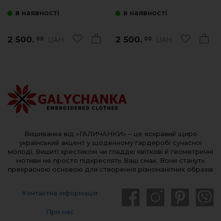
червоним)
коричневим)
в наявності
в наявності
2 500.
2 500.
UAH
UAH
00
00
Вишиванка від «ГАЛИЧАНКИ» – це яскравий щиро
український акцент у щоденному гардеробі сучасної
молоді. Вишиті хрестиком чи гладдю квіткові й геометричні
мотиви не просто підкреслять Ваш смак. Вони стануть
прекрасною основою для створення різноманітних образів
Контактна інформація
Про нас