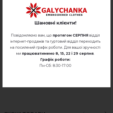
Ручне прання при температурі до
40° C
Відгуків
(0)
Шановні клієнти!
Прасування при температурі 110° C
Опис
Не сушити у барабанній сушці
Повідомляємо вам, що
протягом СЕРПНЯ
відділ
інтернет-продажів та гуртовий відділ переходить
Суха хімчистка
на посилений графік роботи. Для вашої зручності
ВІДГУКИ ПРО АЛАТИР (СМАРАГД)
ми
працюватимемо
8, 15, 22 і 29 серпня
.
Сушити у розкладеному стані
Графік роботи:
Немає відгуків про цей товар.
Пн-Сб: 8:30-17:00
Сушити розвішеними
додайте свій відгук про Алатир (смарагд)
Не хлорувати