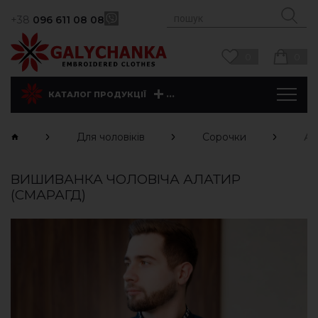
+38
096 611 08 08
0
0
...
КАТАЛОГ ПРОДУКЦІЇ
Для чоловіків
Сорочки
Ал
ВИШИВАНКА ЧОЛОВІЧА АЛАТИР
(СМАРАГД)