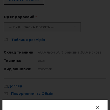
Одяг дорослий
*
--- БУДЬ ЛАСКА ОБЕРІТЬ ---
Таблиця розмірів
Склад тканини:
40% льон 30% бавовна 30% віскоза
Тканина:
льон
Вид вишивки:
хрестик
Догляд
Повернення та Обмін
Оплата та доставка
Прати при температурі 40° C
Політика конфіденційності