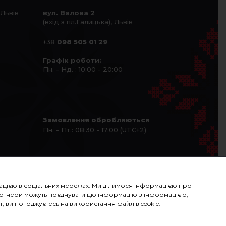
 Львів
вул. Валова 2
(вхід з пл.Галицька), Львів
+38
098 505 01 29
Графік роботи:
Пн. - Нд. : 10:00 - 20:00
Замовлення обробляються
Пн. - Пт.: 08:30 - 17:00 (UTC+2)
рмацією в соціальних мережах. Ми ділимося інформацією про
 партнери можуть поєднувати цю інформацію з інформацією,
, ви погоджуєтесь на використання файлів cookie.