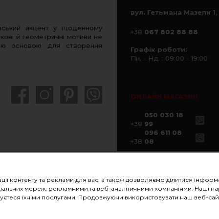
вул. Гетьмана Мазепи 1
,
нський акцент у щоденному
+38
067 802 88 88
кові й геометричні мотиви не
ною основою для створення
Графік роботи:
Пн. - Нд. : 09:00 - 19:00
ОНЛАЙН МАГАЗИН
050 030 18
+38
99
096 611 08
+38
08
ації контенту та реклами для вас, а також дозволяємо ділитися інфо
 соціальних мереж, рекламними та веб-аналітичними компаніями. Наші
истуєтеся їхніми послугами. Продовжуючи використовувати наш веб-сайт
ПОДАРУНКОВІ СЕРТИФІКАТИ