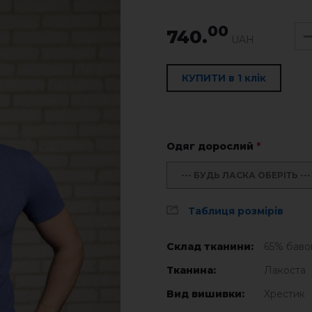
00
740.
UAH
КУПИТИ в 1 клік
Одяг дорослий
*
--- БУДЬ ЛАСКА ОБЕРІТЬ ---
Таблиця розмірів
Склад тканини:
65% баво
Тканина:
Лакоста
Вид вишивки:
Хрестик