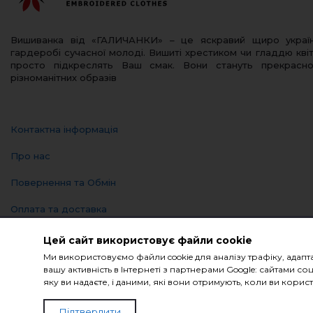
Вишиванка від «ГАЛИЧАНКИ» – це яскравий щиро украї
гардеробі сучасної молоді. Вишиті хрестиком чи гладдю квіт
просто підкреслять Ваш смак. Вони стануть прекрас
різноманітних образів
Контактна інформація
Про нас
Повернення та Обмін
Оплата та доставка
Політика конфіденційності
Цей сайт використовує файли cookie
Ми використовуємо файли cookie для аналізу трафіку, адапт
Блог
вашу активність в Інтернеті з партнерами Google: сайтами
яку ви надаєте, і даними, які вони отримують, коли ви кор
© Компанія «Галичанка» 2026
Підтвердити