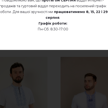
Повідомляємо вам, що
протягом СЕРПНЯ
відділ інтернет-
продажів та гуртовий відділ переходить на посилений графік
додайте свій відгук про Зорепад (джинс синій з сіри
Суха хімчистка
оботи. Для вашої зручності ми
працюватимемо
8, 15, 22 і 29
серпня
.
Сушити у розкладеному стані
Графік роботи:
Сушити розвішеними
Пн-Сб: 8:30-17:00
Не хлорувати