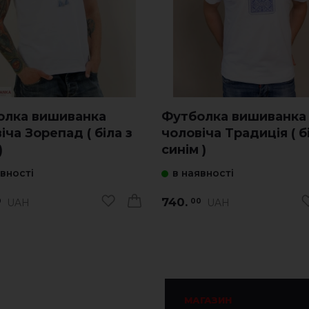
олка вишиванка
Футболка вишиванка
іча Зорепад ( біла з
чоловіча Традиція ( б
)
синім )
явності
в наявності
740.
UAH
UAH
0
00
МАГАЗИН