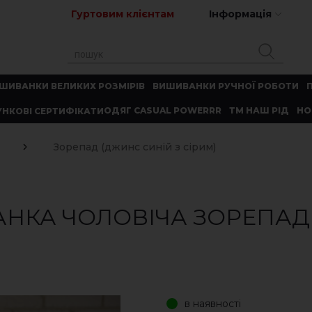
Гуртовим клієнтам
Інформація
ШИВАНКИ ВЕЛИКИХ РОЗМІРІВ
ВИШИВАНКИ РУЧНОЇ РОБОТИ
ОДЯГ CASUAL POWERRR
ТМ НАШ РІД
НО
НКОВІ СЕРТИФІКАТИ
Зорепад (джинс синій з сірим)
НКА ЧОЛОВІЧА ЗОРЕПАД 
в наявності