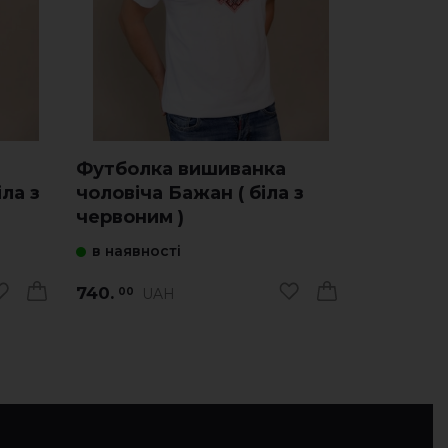
Футболка вишиванка
Футболк
іла з
чоловіча Бажан ( біла з
чоловіча
червоним )
червони
в наявності
в наявно
740.
740.
UAH
U
00
00