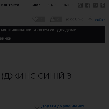
Контакти
Блог
UA
UAH
0
0
(
0.00
UAH)
Увійти
ПАРНІ ВИШИВАНКИ
АКСЕСУАРИ
ДЛЯ ДОМУ
ВИНКИ
(ДЖИНС СИНІЙ З
Додати до улюблених