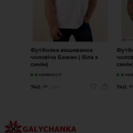
Футболка вишиванка
Футб
чоловіча Бажан ( біла з
чолов
синім)
синім
в наявності
в на
740.
740.
UAH
00
0