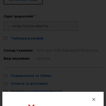
Одяг дорослий
*
--- БУДЬ ЛАСКА ОБЕРІТЬ ---
Таблиця розмірів
Склад тканини:
40% льон 30% бавовна 30% віскоза
Вид вишивки:
хрестик
Повернення та Обмін
Оплата та доставка
Політика конфіденційності