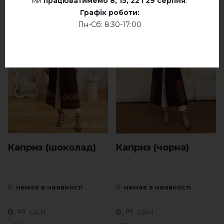
ми
працюватимемо
8, 15, 22 і 29 серпня
.
Графік роботи:
Пн-Сб: 8:30-17:00
Каприз (шоколад)
Каприз (чорна)
немає в наявності
немає в наявності
0.
0.
UAH
UAH
00
00