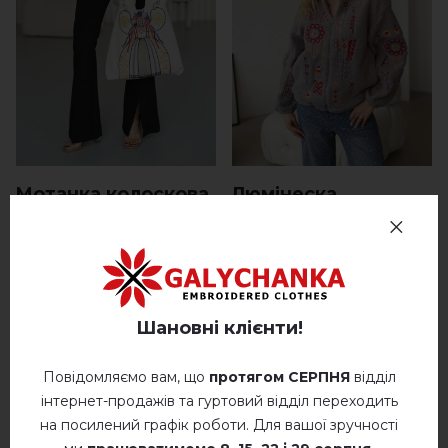
Мотанка колоскова
Люмінеска
немає в наявності
немає в наявності
0.
0.
UAH
UAH
00
00
Шановні клієнти!
Повідомляємо вам, що
протягом СЕРПНЯ
відділ
інтернет-продажів та гуртовий відділ переходить
на посилений графік роботи. Для вашої зручності