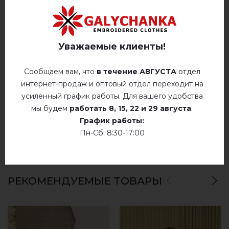
Ручная стирка до 40° C
гладить при температуре 110° C
ОТЗЫВЫ О ОЛЕКСА (БЕЛАЯ С КРАСНЫМ)
Уважаемые клиенты!
Не сушить у барабанной сушилке
Немає відгуків про цей товар.
Сообщаем вам, что
в течение АВГУСТА
отдел
интернет-продаж и оптовый отдел переходит на
Сухая чистка
добавьте свой отзыв о Олекса (белая с
усиленный график работы. Для вашего удобства
красным)
Сушить у розложенном виде
мы будем
работать
8, 15, 22 и 29 августа
.
График работы:
Сушить розвешенной
Пн-Сб: 8:30-17:00
не хлорить
РЕКОМЕНДУЕМЫЕ ТОВАРЫ