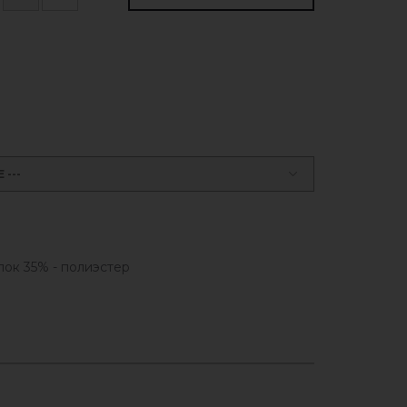
---
пок 35% - полиэстер