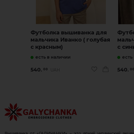
Футболка вышиванка для
Футб
мальчика Иванко ( голубая
мальч
с красным)
с син
есть в наличии
есть
540.
540.
UAH
00
0
Вышиванка от «ГАЛИЧАНКИ» – это яркий украинский акц