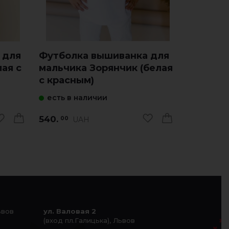
 для
Футболка вышиванка для
Футболк
ая с
мальчика Зорянчик (белая
мальчик
с красным)
серый с
есть в наличии
есть в 
540.
540.
UAH
U
00
00
ьвов
ул. Валовая 2
(вход пл.Галицька), Львов