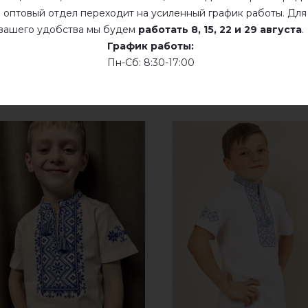
Сухая чистка
 оптовый отдел переходит на усиленный график работы. Для
вашего удобства мы будем
работать
8, 15, 22 и 29 августа
.
Сушить у розложенном виде
График работы:
Пн-Сб: 8:30-17:00
Сушить розвешенной
не хлорить