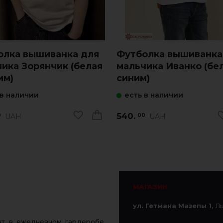
олка вышиванка для
Футболка вышиванка
ика Зорянчик (белая
мальчика Иванко (бел
им)
синим)
 в наличии
есть в наличии
540.
UAH
UAH
0
00
МАГАЗИН
ул. Гетмана Мазепы 1
, Л
ент в ежедневном гардеробе