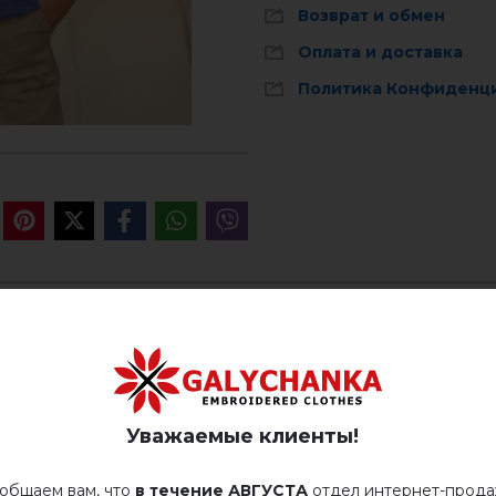
Возврат и обмен
Оплата и доставка
Политика Конфиденц
Стирать при температуре 40° C
Ручная стирка до 40° C
ОТЗЫВЫ О ИВАНК
гладить при температуре 110° C
Немає відгуків про цей товар.
Уважаемые клиенты!
Не сушить у барабанной сушилке
добавьте свой отзыв о Иванко
общаем вам, что
в течение АВГУСТА
отдел интернет-прод