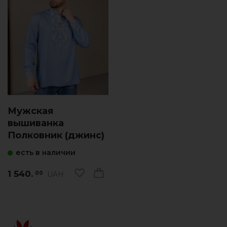
Мужская
вышиванка
Полковник (джинс)
есть в наличии
1 540.
UAH
00