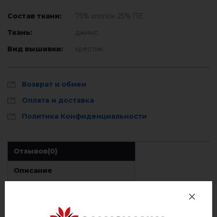
Состав ткани:
75% хлопок 25% ПЕ
Ткань:
джинс
Вид вышивки:
крестик
Возврат и обмен
Оплата и доставка
Политика Конфиденциальности
Отзывов
(0)
Описание
ОТЗЫВЫ О ГОВЕРЛА (ДЖИНС ГОЛУБОЙ С КРАСНО-