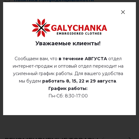
Стирать при температуре 40° C
Отзывов
(0)
Ручная стирка до 40° C
Описание
гладить при температуре 110° C
Уважаемые клиенты!
Не сушить у барабанной сушилке
Сообщаем вам, что
в течение АВГУСТА
отдел
ОТЗЫВЫ О ЗОРЕСЛАВА (БЕЖЕВАЯ)
интернет-продаж и оптовый отдел переходит на
Сухая чистка
усиленный график работы. Для вашего удобства
Немає відгуків про цей товар.
Сушить у розложенном виде
мы будем
работать
8, 15, 22 и 29 августа
.
График работы:
добавьте свой отзыв о Зореслава (бежевая)
Сушить розвешенной
Пн-Сб: 8:30-17:00
не хлорить