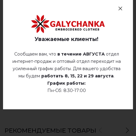
Стирать при температуре 40° C
Отзывов
(0)
Ручная стирка до 40° C
Описание
гладить при температуре 110° C
Уважаемые клиенты!
Не сушить у барабанной сушилке
Сообщаем вам, что
в течение АВГУСТА
отдел
ОТЗЫВЫ О ПАПОРОТЬ (ГОРЧИЦА)
интернет-продаж и оптовый отдел переходит на
Сухая чистка
Немає відгуків про цей товар.
усиленный график работы. Для вашего удобства
Сушить у розложенном виде
мы будем
работать
8, 15, 22 и 29 августа
.
добавьте свой отзыв о Папороть (горчица)
График работы:
Сушить розвешенной
Пн-Сб: 8:30-17:00
не хлорить
РЕКОМЕНДУЕМЫЕ ТОВАРЫ