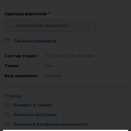
Одежда взрослая
*
--- ПОЖАЛУЙСТА ВЫБЕРИТЕ ---
Таблица размеров
Состав ткани:
70 % лен 30% кропива
Ткань:
лен
Вид вышивки:
крестик
Уход
Возврат и обмен
Оплата и доставка
Политика Конфиденциальности