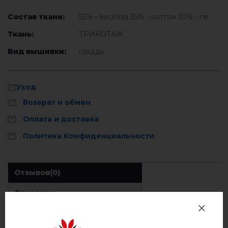
Состав ткани:
55% - вискоза 35% - коттон 10% - пе
Ткань:
ТРИКОТАЖ
Вид вышивки:
гладдь
Уход
Возврат и обмен
Оплата и доставка
Политика Конфиденциальности
Отзывов
(0)
Описание
Стирать при температуре 40° C