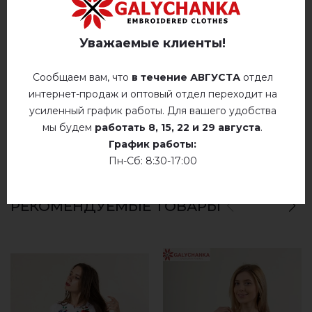
Ручная стирка до 40° C
ОТЗЫВЫ О ГЛОРИЯ (СИНЯЯ С КРАСНАЯ)
гладить при температуре 110° C
Уважаемые клиенты!
Немає відгуків про цей товар.
Не сушить у барабанной сушилке
Сообщаем вам, что
в течение АВГУСТА
отдел
добавьте свой отзыв о Глория (синяя с
интернет-продаж и оптовый отдел переходит на
Сухая чистка
красная)
усиленный график работы. Для вашего удобства
Сушить у розложенном виде
мы будем
работать
8, 15, 22 и 29 августа
.
График работы:
Сушить розвешенной
Пн-Сб: 8:30-17:00
не хлорить
РЕКОМЕНДУЕМЫЕ ТОВАРЫ