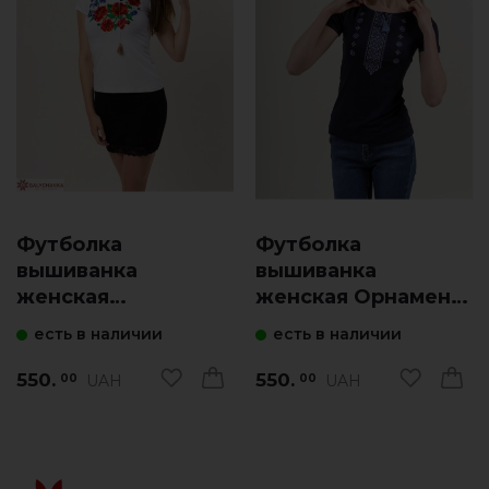
Футболка
Футболка
вышиванка
вышиванка
женская
женская Орнамент
Васильковое поле
(синяя с синим)
есть в наличии
есть в наличии
(белая)
550.
550.
UAH
UAH
00
00