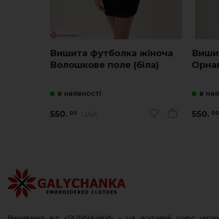
Вишита футболка жіноча
Виши
Волошкове поле (біла)
Орнам
в наявності
в на
550.
550.
UAH
00
00
Вишиванка від «ГАЛИЧАНКИ» – це яскравий щиро украї