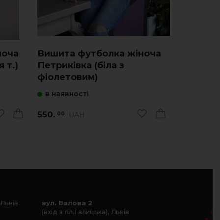
ноча
Вишита футболка жіноча
Вишита 
 т.)
Петриківка (біла з
Петриків
фіолетовим)
червони
в наявності
в наявно
550.
550.
UAH
U
00
00
 Львів
вул. Валова 2
(вхід з пл.Галицька), Львів