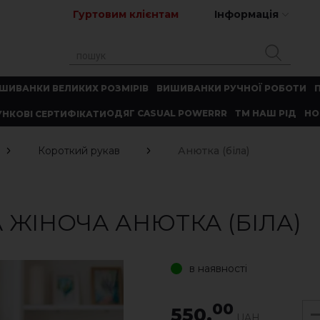
Гуртовим клієнтам
Інформація
ШИВАНКИ ВЕЛИКИХ РОЗМІРІВ
ВИШИВАНКИ РУЧНОЇ РОБОТИ
ОДЯГ CASUAL POWERRR
ТМ НАШ РІД
НО
НКОВІ СЕРТИФІКАТИ
Короткий рукав
Анютка (біла)
ЖІНОЧА АНЮТКА (БІЛА)
в наявності
00
550.
UAH