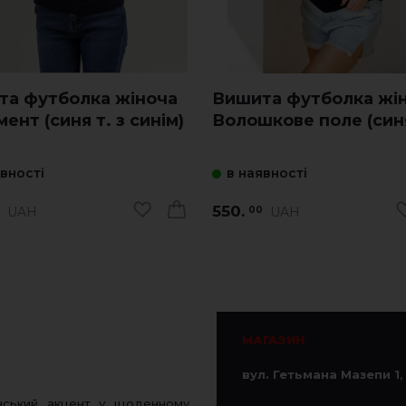
та футболка жіноча
Вишита футболка жі
ент (синя т. з синім)
Волошкове поле (синя
явності
в наявності
550.
UAH
UAH
00
МАГАЗИН
вул. Гетьмана Мазепи 1
,
нський акцент у щоденному