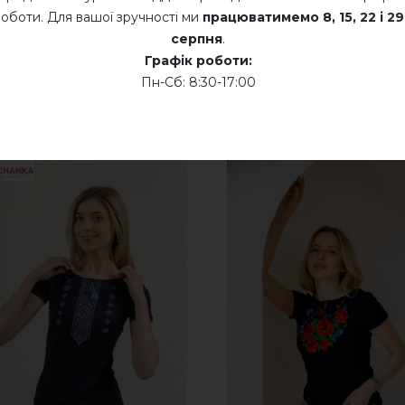
оботи. Для вашої зручності ми
працюватимемо
8, 15, 22 і 29
Суха хімчистка
серпня
.
Графік роботи:
Сушити у розкладеному стані
Пн-Сб: 8:30-17:00
Сушити розвішеними