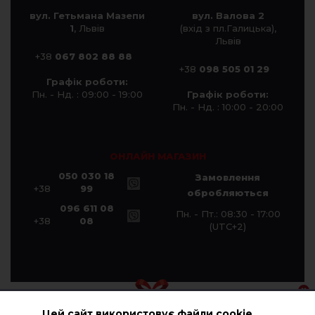
вул. Гетьмана Мазепи
вул. Валова 2
1
, Львів
(вхід з пл.Галицька),
Львів
+38
067 802 88 88
+38
098 505 01 29
Графік роботи:
Пн. - Нд. : 09:00 - 19:00
Графік роботи:
Пн. - Нд. : 10:00 - 20:00
ОНЛАЙН МАГАЗИН
050 030 18
Замовлення
+38
99
обробляються
096 611 08
Пн. - Пт.: 08:30 - 17:00
+38
08
(UTC+2)
Цей сайт використовує файли cookie
© Компанія «Галичанка» 2026