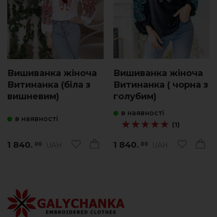
Вишиванка жіноча
Вишиванка жіноча
Витинанка (біла з
Витинанка ( чорна з
вишневим)
голубим)
в наявності
в наявності
★★★★★
★★★★★
(1)
1 840.
1 840.
UAH
UAH
00
00