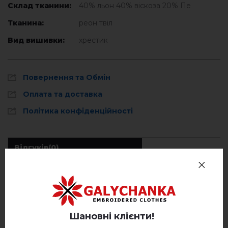
Склад тканини:
40% льон 40% віскоза 20% Пе
Тканина:
реон твіл
Вид вишивки:
хрестик
Повернення та Обмін
Оплата та доставка
Політика конфіденційності
Відгуків
(0)
Опис
Шановні клієнти!
ВІДГУКИ ПРО ОФЕЛІЯ (ХАКІ)