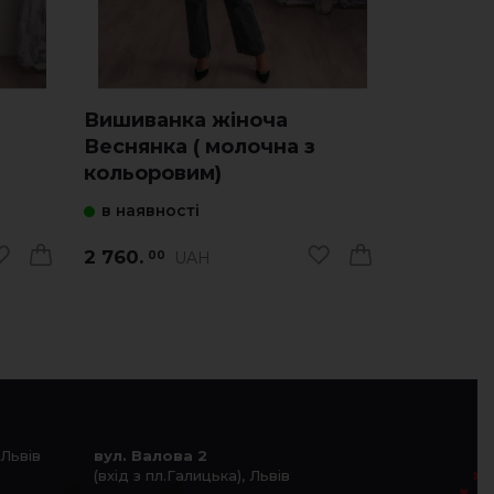
Вишиванка жіноча
Вишиван
Веснянка ( молочна з
Веснянка (чорн
кольоровим)
оранже
в наявності
в наявно
2 760.
2 760.
UAH
00
00
 Львів
вул. Валова 2
(вхід з пл.Галицька), Львів