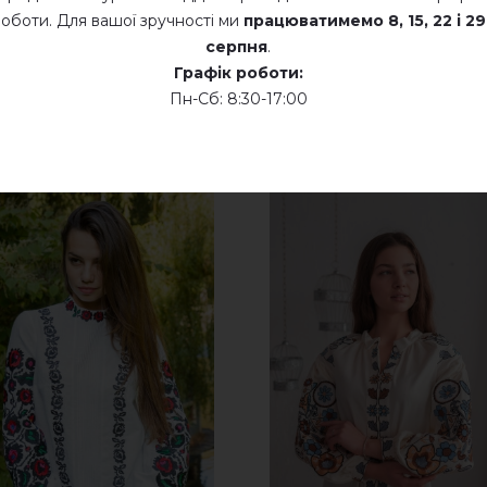
Суха хімчистка
оботи. Для вашої зручності ми
працюватимемо
8, 15, 22 і 29
серпня
.
Сушити у розкладеному стані
Графік роботи:
Пн-Сб: 8:30-17:00
Сушити розвішеними
Не хлорувати