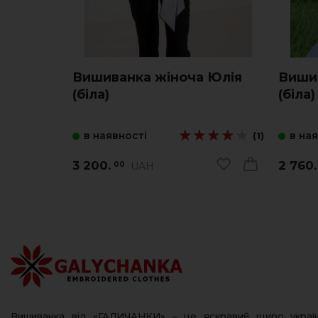
Вишиванка жіноча Юлія
Вишив
(біла)
(біла)
★★★★★
★★★★★
в наявності
в на
(1)
3 200.
2 760.
UAH
00
Вишиванка від «ГАЛИЧАНКИ» – це яскравий щиро украї