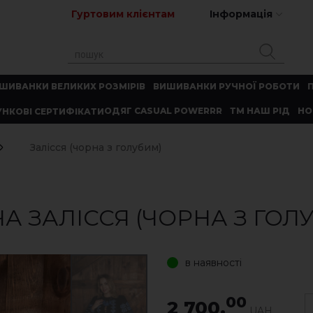
Гуртовим клієнтам
Інформація
ШИВАНКИ ВЕЛИКИХ РОЗМІРІВ
ВИШИВАНКИ РУЧНОЇ РОБОТИ
ОДЯГ CASUAL POWERRR
ТМ НАШ РІД
НО
НКОВІ СЕРТИФІКАТИ
Залісся (чорна з голубим)
 ЗАЛІССЯ (ЧОРНА З ГОЛ
в наявності
00
2 700.
UAH