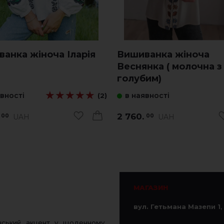
анка жіноча Іларія
Вишиванка жіноча
Веснянка ( молочна з
голубим)
★★★★★
★★★★★
явності
в наявності
(2)
2 760.
UAH
UAH
00
00
МАГАЗИН
вул. Гетьмана Мазепи 1
,
нський акцент у щоденному