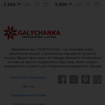
2 200.
2 200.
UAH
UAH
00
00
Вишиванка від «ГАЛИЧАНКИ» – це яскравий щиро
український акцент у щоденному гардеробі сучасної
молоді. Вишиті хрестиком чи гладдю квіткові й геометричні
мотиви не просто підкреслять Ваш смак. Вони стануть
прекрасною основою для створення різноманітних образів
Контактна інформація
Про нас
Повернення та Обмін
Оплата та доставка