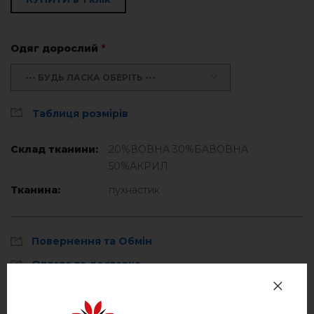
Одяг дорослий
*
--- БУДЬ ЛАСКА ОБЕРІТЬ ---
Таблиця розмірів
Склад тканини:
20%ВОВНА 30%БАВОВНА
50%АКРИЛ
Тканина:
пухнастик
Повернення та Обмін
Оплата та доставка
Політика конфіденційності