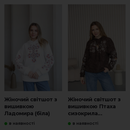
Жіночий світшот з
Жіночий світшот з
вишивкою
вишивкою Птаха
Ладомира (біла)
сизокрила
(шоколад)
в наявності
в наявності