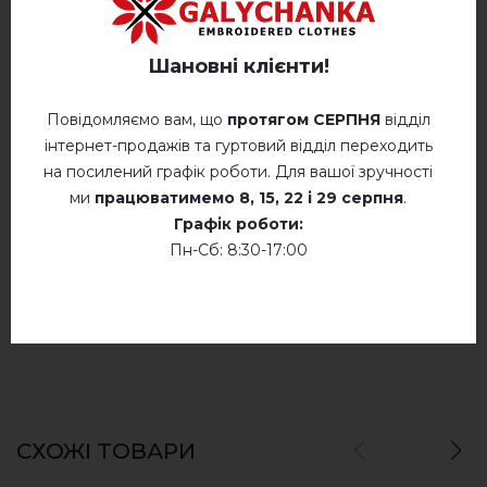
Відгуків
(0)
Шановні клієнти!
Опис
Повідомляємо вам, що
протягом СЕРПНЯ
відділ
інтернет-продажів та гуртовий відділ переходить
на посилений графік роботи. Для вашої зручності
ВІДГУКИ ПРО ЛАДОМИРА (ЧОРНИЙ)
ми
працюватимемо
8, 15, 22 і 29 серпня
.
Графік роботи:
Немає відгуків про цей товар.
Пн-Сб: 8:30-17:00
додайте свій відгук про Ладомира (чорний)
СХОЖІ ТОВАРИ