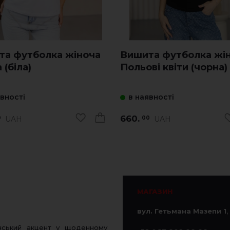
та футболка жіноча
Вишита футболка жі
 (біла)
Польові квіти (чорна)
явності
в наявності
660.
UAH
UAH
0
00
МАГАЗИН
вул. Гетьмана Мазепи 1
,
нський акцент у щоденному