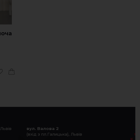
ноча
 Львів
вул. Валова 2
(вхід з пл.Галицька), Львів