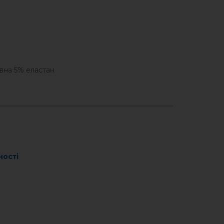
вна 5% еластан
ності