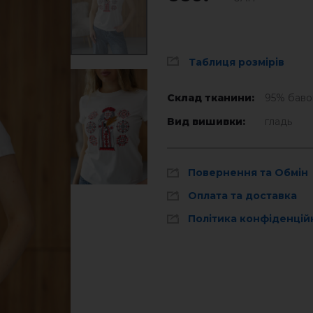
Таблиця розмірів
Склад тканини:
95% баво
Вид вишивки:
гладь
Повернення та Обмін
Оплата та доставка
Політика конфіденцій