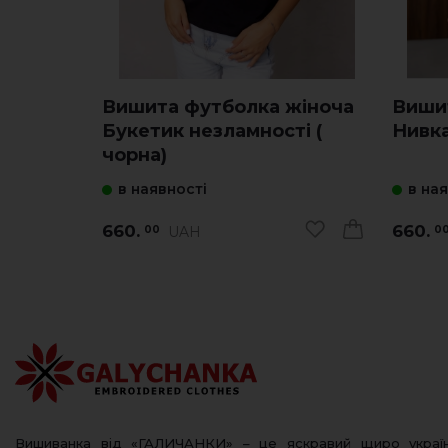
Вишита футболка жіноча
Виши
Букетик незламності (
Нивка
чорна)
в наявності
в на
660.
660.
UAH
00
0
Вишиванка від «ГАЛИЧАНКИ» – це яскравий щиро украї