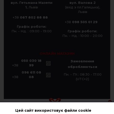
вул. Гетьмана Мазепи
вул. Валова 2
1
, Львів
(вхід з пл.Галицька),
Львів
+38
067 802 88 88
+38
098 505 01 29
Графік роботи:
Пн. - Нд. : 09:00 - 19:00
Графік роботи:
Пн. - Нд. : 10:00 - 20:00
ОНЛАЙН МАГАЗИН
050 030 18
Замовлення
+38
99
обробляються
096 611 08
Пн. - Пт.: 08:30 - 17:00
+38
08
(UTC+2)
Цей сайт використовує файли cookie
© Компанія «Галичанка» 2026