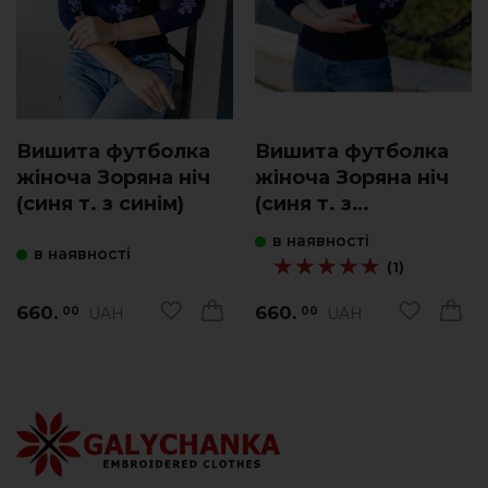
Вишита футболка
Вишита футболка
жіноча Зоряна ніч
жіноча Зоряна ніч
(синя т. з синім)
(синя т. з
фіолетовим)
в наявності
в наявності
★★★★★
★★★★★
(1)
660.
660.
UAH
UAH
00
00