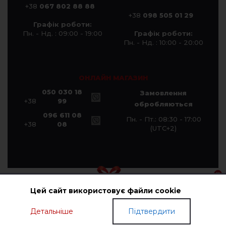
+38
067 802 88 88
+38
098 505 01 29
Графік роботи:
Пн. - Нд. : 09:00 - 19:00
Графік роботи:
Пн. - Нд. : 10:00 - 20:00
ОНЛАЙН МАГАЗИН
050 030 18
Замовлення
+38
99
обробляються
096 611 08
Пн. - Пт.: 08:30 - 17:00
+38
08
(UTC+2)
Цей сайт використовує файли cookie
© Компанія «Галичанка» 2026
Детальніше
Підтвердити
ПОДАРУНКОВІ СЕРТИФІКАТИ