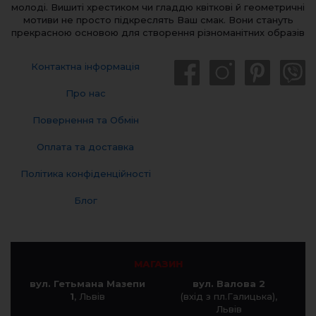
молоді. Вишиті хрестиком чи гладдю квіткові й геометричні
мотиви не просто підкреслять Ваш смак. Вони стануть
прекрасною основою для створення різноманітних образів
Контактна інформація
Про нас
Повернення та Обмін
Оплата та доставка
Політика конфіденційності
Блог
МАГАЗИН
вул. Гетьмана Мазепи
вул. Валова 2
1
, Львів
(вхід з пл.Галицька),
Львів