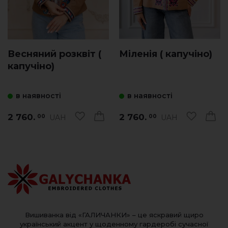
Весняний розквіт (
Міленія ( капучіно)
капучіно)
в наявності
в наявності
2 760.
2 760.
UAH
UAH
00
00
Вишиванка від «ГАЛИЧАНКИ» – це яскравий щиро
український акцент у щоденному гардеробі сучасної