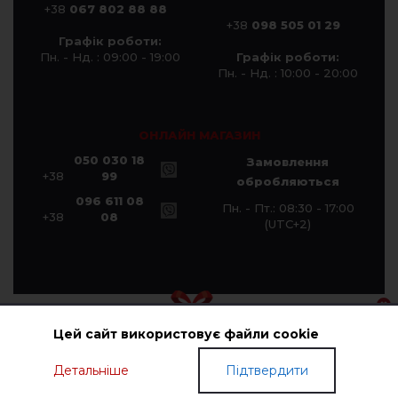
+38
067 802 88 88
+38
098 505 01 29
Графік роботи:
Пн. - Нд. : 09:00 - 19:00
Графік роботи:
Пн. - Нд. : 10:00 - 20:00
ОНЛАЙН МАГАЗИН
050 030 18
Замовлення
+38
99
обробляються
096 611 08
Пн. - Пт.: 08:30 - 17:00
+38
08
(UTC+2)
Цей сайт використовує файли cookie
© Компанія «Галичанка» 2026
Детальніше
Підтвердити
ПОДАРУНКОВІ СЕРТИФІКАТИ