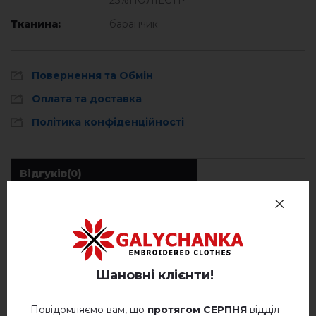
25%ПОЛІЕСТР
Тканина:
баранчик
Повернення та Обмін
Оплата та доставка
Політика конфіденційності
Відгуків
(0)
Опис
ВІДГУКИ ПРО ЛЮМІНЕСКА (МОЛОЧНА)
Шановні клієнти!
Немає відгуків про цей товар.
Повідомляємо вам, що
протягом СЕРПНЯ
відділ