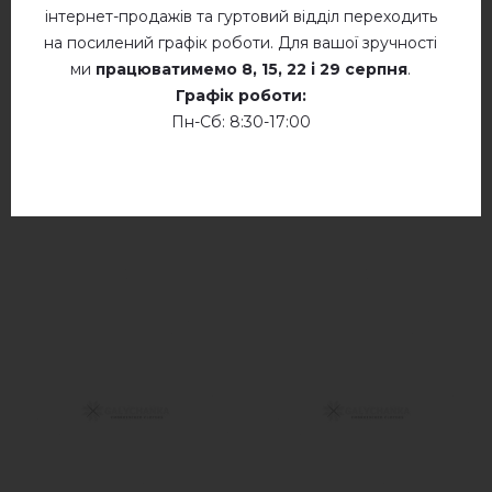
інтернет-продажів та гуртовий відділ переходить
додайте свій відгук про Люмінеска (молочна)
на посилений графік роботи. Для вашої зручності
ми
працюватимемо
8, 15, 22 і 29 серпня
.
Графік роботи:
Пн-Сб: 8:30-17:00
СХОЖІ ТОВАРИ