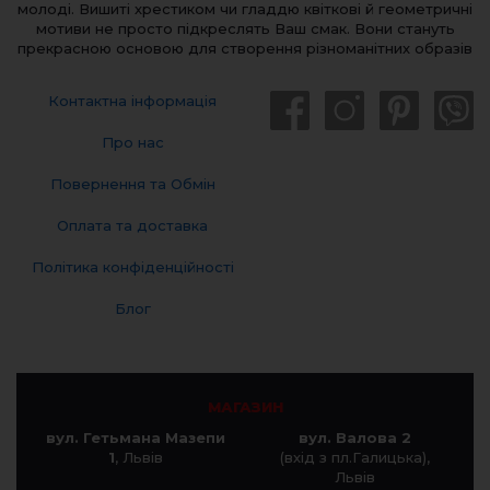
молоді. Вишиті хрестиком чи гладдю квіткові й геометричні
мотиви не просто підкреслять Ваш смак. Вони стануть
прекрасною основою для створення різноманітних образів
Контактна інформація
Про нас
Повернення та Обмін
Оплата та доставка
Політика конфіденційності
Блог
МАГАЗИН
вул. Гетьмана Мазепи
вул. Валова 2
1
, Львів
(вхід з пл.Галицька),
Львів