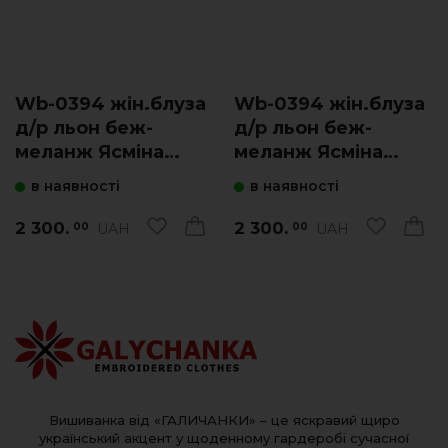
Wb-0394 жін.блуза
Wb-0394 жін.блуза
д/р льон беж-
д/р льон беж-
меланж Ясміна
меланж Ясміна
зелена
коричнева
в наявності
в наявності
2 300.
2 300.
UAH
UAH
00
00
Вишиванка від «ГАЛИЧАНКИ» – це яскравий щиро
український акцент у щоденному гардеробі сучасної