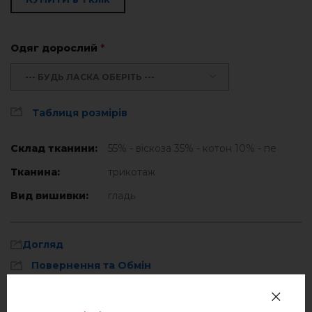
Одяг дорослий
*
--- БУДЬ ЛАСКА ОБЕРІТЬ ---
Таблиця розмірів
Склад тканини:
55% - віскоза 35% - котон 10% - пе
Тканина:
трикотаж
Вид вишивки:
гладь
Догляд
Повернення та Обмін
Оплата та доставка
Прати при температурі 40° C
Політика конфіденційності