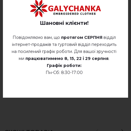
Ручне прання при температурі до
40° C
Відгуків
(0)
Шановні клієнти!
Прасування при температурі 110°
Опис
C
Повідомляємо вам, що
протягом СЕРПНЯ
відділ
Не сушити у барабанній сушці
інтернет-продажів та гуртовий відділ переходить
на посилений графік роботи. Для вашої зручності
Суха хімчистка
ми
працюватимемо
8, 15, 22 і 29 серпня
.
ВІДГУКИ ПРО МОНІКА (БІЛА)
Графік роботи:
Сушити у розкладеному стані
Немає відгуків про цей товар.
Пн-Сб: 8:30-17:00
Сушити розвішеними
додайте свій відгук про Моніка (біла)
Не хлорувати