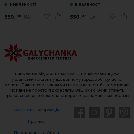
в наявності
в наявності
550.
550.
UAH
UAH
00
00
Вишиванка від «ГАЛИЧАНКИ» – це яскравий щиро
український акцент у щоденному гардеробі сучасної
молоді. Вишиті хрестиком чи гладдю квіткові й геометричні
мотиви не просто підкреслять Ваш смак. Вони стануть
прекрасною основою для створення різноманітних образів
Контактна інформація
Про нас
Повернення та Обмін