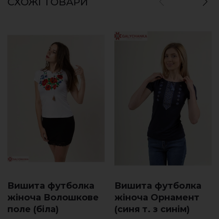
СХОЖІ ТОВАРИ
Вишита футболка
Вишита футболка
жіноча Волошкове
жіноча Орнамент
поле (біла)
(синя т. з синім)