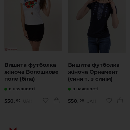
Вишита футболка
Вишита футболка
жіноча Волошкове
жіноча Орнамент
поле (біла)
(синя т. з синім)
в наявності
в наявності
550.
550.
UAH
UAH
00
00