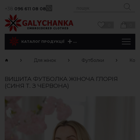
+38
096 611 08 08
0
0
...
КАТАЛОГ ПРОДУКЦІЇ
Для жінок
Футболки
Коро
ВИШИТА ФУТБОЛКА ЖІНОЧА ГЛОРІЯ
(СИНЯ Т. З ЧЕРВОНА)