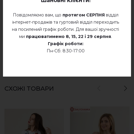
Шановні клієнти!
C
ВІДГУКИ ПРО ГЛОРІЯ (СИНЯ Т. З ЧЕРВОНА)
Повідомляємо вам, що
протягом СЕРПНЯ
відділ
Не сушити у барабанній сушці
Немає відгуків про цей товар.
інтернет-продажів та гуртовий відділ переходить
на посилений графік роботи. Для вашої зручності
Суха хімчистка
додайте свій відгук про Глорія (синя т. з
ми
працюватимемо
8, 15, 22 і 29 серпня
.
червона)
Сушити у розкладеному стані
Графік роботи:
Пн-Сб: 8:30-17:00
Сушити розвішеними
Не хлорувати
СХОЖІ ТОВАРИ