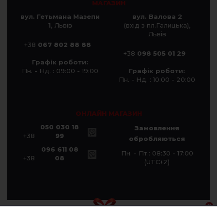
МАГАЗИН
вул. Гетьмана Мазепи
вул. Валова 2
1
, Львів
(вхід з пл.Галицька),
Львів
+38
067 802 88 88
+38
098 505 01 29
Графік роботи:
Пн. - Нд. : 09:00 - 19:00
Графік роботи:
Пн. - Нд. : 10:00 - 20:00
ОНЛАЙН МАГАЗИН
050 030 18
Замовлення
+38
99
обробляються
096 611 08
Пн. - Пт.: 08:30 - 17:00
+38
08
(UTC+2)