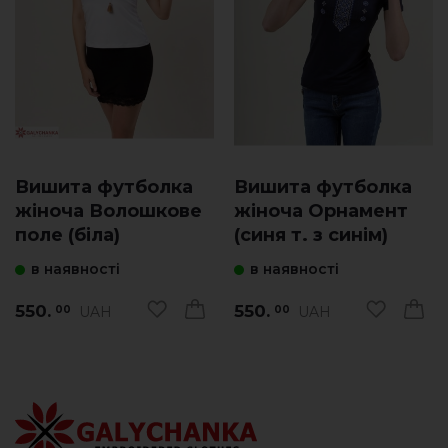
Вишита футболка
Вишита футболка
жіноча Волошкове
жіноча Орнамент
поле (біла)
(синя т. з синім)
в наявності
в наявності
550.
550.
UAH
UAH
00
00