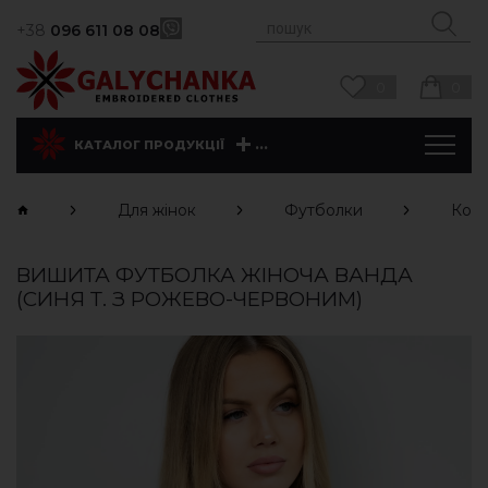
+38
096 611 08 08
0
0
...
КАТАЛОГ ПРОДУКЦІЇ
Для жінок
Футболки
Коро
ВИШИТА ФУТБОЛКА ЖІНОЧА ВАНДА
(СИНЯ Т. З РОЖЕВО-ЧЕРВОНИМ)