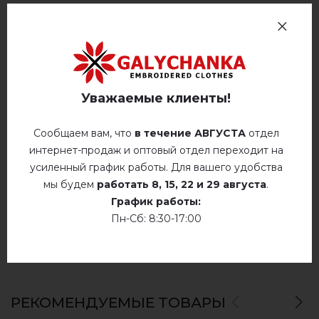
Отзывов
(0)
Описание
Уважаемые клиенты!
ОТЗЫВЫ О МАРТИН (БЕЛАЯ С СИНИМ)
Сообщаем вам, что
в течение АВГУСТА
отдел
интернет-продаж и оптовый отдел переходит на
Немає відгуків про цей товар.
усиленный график работы. Для вашего удобства
мы будем
работать
8, 15, 22 и 29 августа
.
добавьте свой отзыв о Мартин (белая с синим)
График работы:
Пн-Сб: 8:30-17:00
РЕКОМЕНДУЕМЫЕ ТОВАРЫ