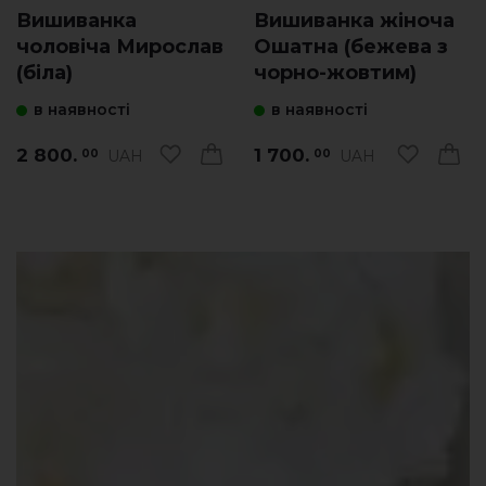
Вишиванка
Вишиванка жіноча
чоловіча Мирослав
Ошатна (бежева з
(біла)
чорно-жовтим)
в наявності
в наявності
2 800.
1 700.
UAH
UAH
00
00